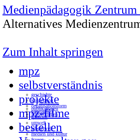
Medienpädagogik Zentrum 
Alternatives Medienzentrum
Zum Inhalt springen
mpz
selbstverständnis
geschichte
projekte
konzeption
organisationsform
publikationen
mpz-filme
mitmachen
ausstellungen
spenden
umwelt
bestellen
arbeitswelt
medien und kultur
frauen