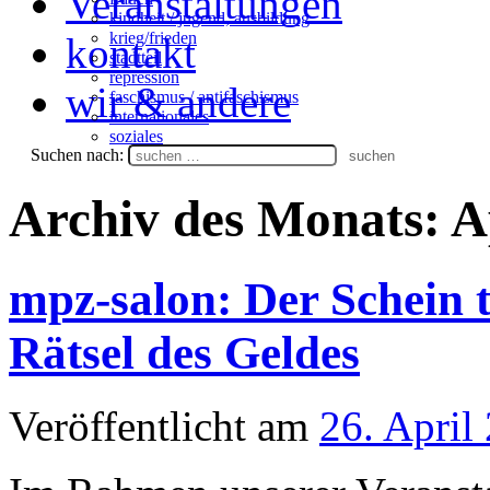
Veranstaltungen
kindheit / jugend, ausbildung
krieg/frieden
kontakt
stadtteil
repression
wir & andere
faschismus / antifaschismus
internationales
soziales
Suchen nach:
Archiv des Monats:
A
mpz-salon: Der Schein t
Rätsel des Geldes
Veröffentlicht am
26. April