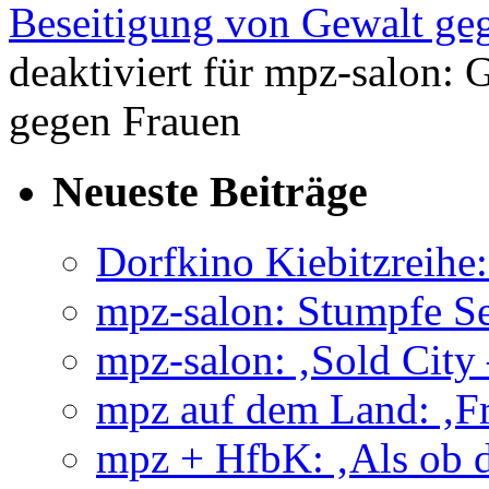
Beseitigung von Gewalt ge
deaktiviert
für mpz-salon: 
gegen Frauen
Neueste Beiträge
Dorfkino Kiebitzreih
mpz-salon: Stumpfe Se
mpz-salon: ‚Sold City
mpz auf dem Land: ‚Fr
mpz + HfbK: ‚Als ob d