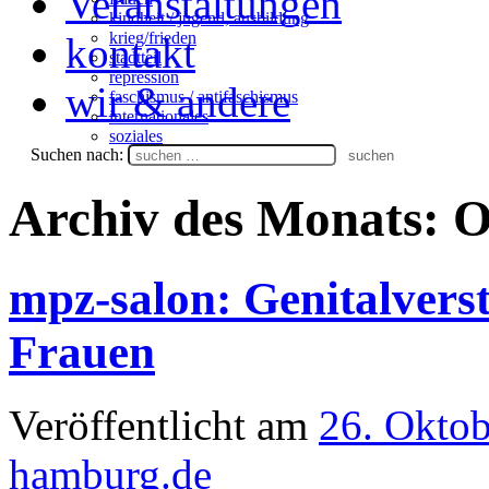
Veranstaltungen
kindheit / jugend, ausbildung
krieg/frieden
kontakt
stadtteil
repression
wir & andere
faschismus / antifaschismus
internationales
soziales
Suchen nach:
Archiv des Monats:
O
mpz-salon: Genitalver
Frauen
Veröffentlicht am
26. Okto
hamburg.de