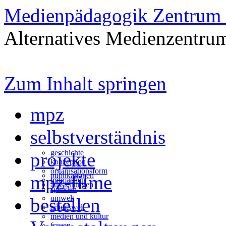
Medienpädagogik Zentrum 
Alternatives Medienzentrum
Zum Inhalt springen
mpz
selbstverständnis
geschichte
projekte
konzeption
organisationsform
publikationen
mpz-filme
mitmachen
ausstellungen
spenden
umwelt
bestellen
arbeitswelt
medien und kultur
frauen