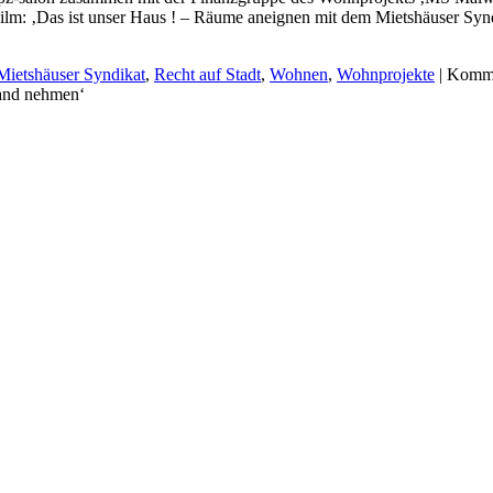
ilm: ‚Das ist unser Haus ! – Räume aneignen mit dem Mietshäuser Syn
Mietshäuser Syndikat
,
Recht auf Stadt
,
Wohnen
,
Wohnprojekte
|
Kommen
Hand nehmen‘