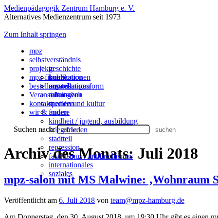
Medienpädagogik Zentrum Hamburg e. V.
Alternatives Medienzentrum seit 1973
Zum Inhalt springen
mpz
selbstverständnis
projekte
geschichte
mpz-filme
konzeption
publikationen
bestellen
organisationsform
ausstellungen
umwelt
Veranstaltungen
mitmachen
arbeitswelt
kontakt
spenden
medien und kultur
wir & andere
frauen
kindheit / jugend, ausbildung
Suchen nach:
krieg/frieden
stadtteil
repression
Archiv des Monats:
Juli 2018
faschismus / antifaschismus
internationales
soziales
mpz-salon mit MS Malwine: ‚Wohnraum Sc
Veröffentlicht am
6. Juli 2018
von
team@mpz-hamburg.de
Am Donnerstag, den 30. August 2018 um 19:30 Uhr gibt es einen m