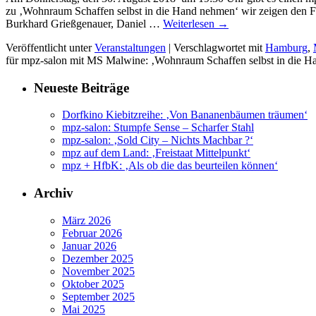
zu ‚Wohnraum Schaffen selbst in die Hand nehmen‘ wir zeigen den F
Burkhard Grießgenauer, Daniel …
Weiterlesen
→
Veröffentlicht unter
Veranstaltungen
|
Verschlagwortet mit
Hamburg
,
für mpz-salon mit MS Malwine: ‚Wohnraum Schaffen selbst in die 
Neueste Beiträge
Dorfkino Kiebitzreihe: ‚Von Bananenbäumen träumen‘
mpz-salon: Stumpfe Sense – Scharfer Stahl
mpz-salon: ‚Sold City – Nichts Machbar ?‘
mpz auf dem Land: ‚Freistaat Mittelpunkt‘
mpz + HfbK: ‚Als ob die das beurteilen können‘
Archiv
März 2026
Februar 2026
Januar 2026
Dezember 2025
November 2025
Oktober 2025
September 2025
Mai 2025