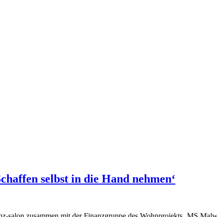
haffen selbst in die Hand nehmen‘
pz-salon zusammen mit der Finanzgruppe des Wohnprojekts ‚MS Malw