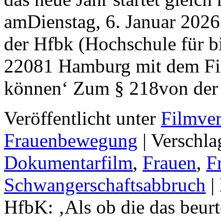
amDienstag, 6. Januar 202
der Hfbk (Hochschule für b
22081 Hamburg mit dem Film
können‘ Zum § 218von de
Veröffentlicht unter
Filmver
Frauenbewegung
|
Verschla
Dokumentarfilm
,
Frauen
,
F
Schwangerschaftsabbruch
|
HfbK: ‚Als ob die das beur