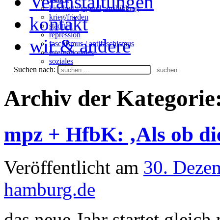
Veranstaltungen
kindheit / jugend, ausbildung
krieg/frieden
kontakt
stadtteil
repression
wir & andere
faschismus / antifaschismus
internationales
soziales
Suchen nach:
Archiv der Kategorie
mpz + HfbK: ‚Als ob di
Veröffentlicht am
30. Deze
hamburg.de
das neue Jahr startet gleic