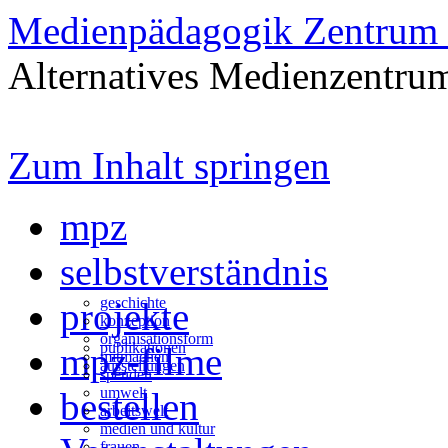
Medienpädagogik Zentrum 
Alternatives Medienzentrum
Zum Inhalt springen
mpz
selbstverständnis
geschichte
projekte
konzeption
organisationsform
publikationen
mpz-filme
mitmachen
ausstellungen
spenden
umwelt
bestellen
arbeitswelt
medien und kultur
frauen