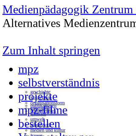
Medienpädagogik Zentrum 
Alternatives Medienzentrum
Zum Inhalt springen
mpz
selbstverständnis
geschichte
projekte
konzeption
organisationsform
publikationen
mpz-filme
mitmachen
ausstellungen
spenden
umwelt
bestellen
arbeitswelt
medien und kultur
frauen