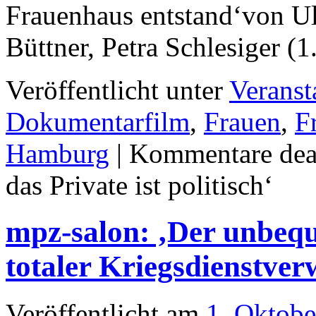
Frauenhaus entstand‘von Ulr
Büttner, Petra Schlesiger 
Veröffentlicht unter
Veranst
Dokumentarfilm
,
Frauen
,
F
Hamburg
|
Kommentare deak
das Private ist politisch‘
mpz-salon: ‚Der unbeq
totaler Kriegsdienstver
Veröffentlicht am
1. Oktobe