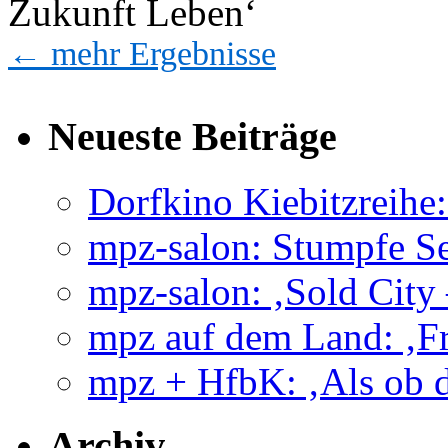
Zukunft Leben‘
←
mehr Ergebnisse
Neueste Beiträge
Dorfkino Kiebitzreih
mpz-salon: Stumpfe Se
mpz-salon: ‚Sold City
mpz auf dem Land: ‚Fr
mpz + HfbK: ‚Als ob d
Archiv