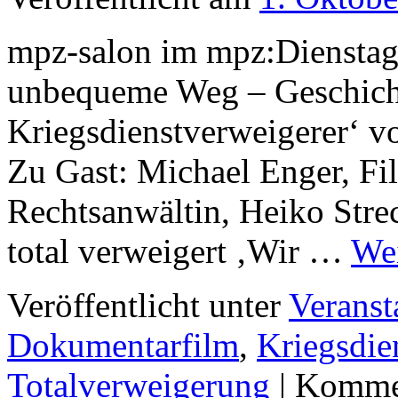
mpz-salon im mpz:Dienstag 
unbequeme Weg – Geschicht
Kriegsdienstverweigerer‘ v
Zu Gast: Michael Enger, Fi
Rechtsanwältin, Heiko Strec
total verweigert ‚Wir …
Wei
Veröffentlicht unter
Veranst
Dokumentarfilm
,
Kriegsdie
Totalverweigerung
|
Kommen