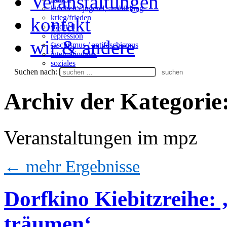
Veranstaltungen
kindheit / jugend, ausbildung
krieg/frieden
kontakt
stadtteil
repression
wir & andere
faschismus / antifaschismus
internationales
soziales
Suchen nach:
Archiv der Kategorie
Veranstaltungen im mpz
←
mehr Ergebnisse
Dorfkino Kiebitzreihe
träumen‘