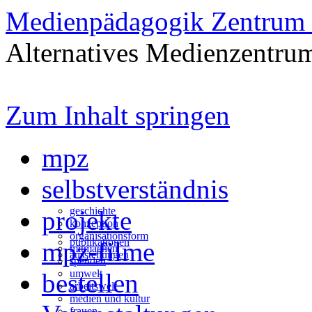
Medienpädagogik Zentrum 
Alternatives Medienzentrum
Zum Inhalt springen
mpz
selbstverständnis
geschichte
projekte
konzeption
organisationsform
publikationen
mpz-filme
mitmachen
ausstellungen
spenden
umwelt
bestellen
arbeitswelt
medien und kultur
frauen