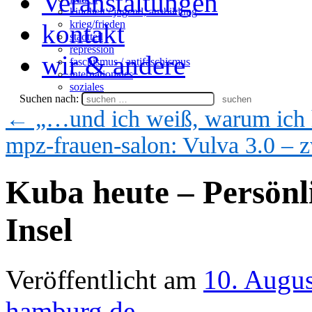
Veranstaltungen
kindheit / jugend, ausbildung
krieg/frieden
kontakt
stadtteil
repression
wir & andere
faschismus / antifaschismus
internationales
soziales
Suchen nach:
←
„…und ich weiß, warum ich h
mpz-frauen-salon: Vulva 3.0 –
Kuba heute – Persönl
Insel
Veröffentlicht am
10. Augu
hamburg.de