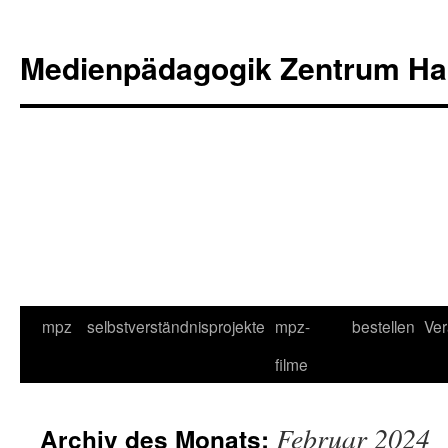
Medienpädagogik Zentrum Ha
Zum
mpz
selbstverständnis
projekte
mpz-
bestellen
Ver
Inhalt
filme
springen
Februar 2024
Archiv des Monats: