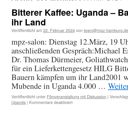
Bitterer Kaffee: Uganda – 
ihr Land
Veröffentlicht am
22. Februar 2024
von
team@mpz-hamburg.d
mpz-salon: Dienstag 12.März, 19 U
anschließenden Gespräch:Michael E
Dr. Thomas Dürmeier, Goliathwatch 
für ein Lieferkettengesetz HILG Bit
Bauern kämpfen um ihr Land2001 w
Mubende in Uganda 4.000 …
Weite
Veröffentlicht unter
Filmveranstaltung mit Diskussion
|
Verschlag
für
Uganda
|
Kommentare deaktiviert
Bitterer
Kaffee:
Uganda
–