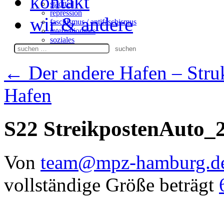
kontakt
stadtteil
repression
wir & andere
faschismus / antifaschismus
internationales
soziales
Suchen
nach:
←
Der andere Hafen – Stru
Hafen
S22 StreikpostenAuto_
Von
team@mpz-hamburg.d
vollständige Größe beträgt