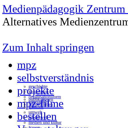
Medienpädagogik Zentrum 
Alternatives Medienzentrum
Zum Inhalt springen
mpz
selbstverständnis
geschichte
projekte
konzeption
organisationsform
publikationen
mpz-filme
mitmachen
ausstellungen
spenden
umwelt
bestellen
arbeitswelt
medien und kultur
frauen