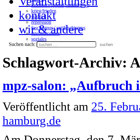
Veranstaltungen
kindheit / jugend, ausbildung
krieg/frieden
kontakt
stadtteil
repression
wir & andere
faschismus / antifaschismus
internationales
soziales
Suchen nach:
Schlagwort-Archiv:
A
mpz-salon: „Aufbruch in
Veröffentlicht am
25. Febru
hamburg.de
Am Donnerstag, den 7. Mär