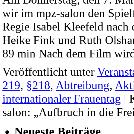
wir im mpz-salon den Spielf
Regie Isabel Kleefeld nach
Heike Fink und Ruth Olshan
89 min Nach dem Film wir
Veröffentlicht unter
Veranst
219
,
§218
,
Abtreibung
,
Akt
internationaler Frauentag
|
salon: „Aufbruch in die Fre
Neueste Beiträge