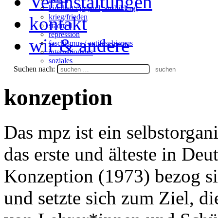
Veranstaltungen
kindheit / jugend, ausbildung
krieg/frieden
kontakt
stadtteil
repression
wir & andere
faschismus / antifaschismus
internationales
soziales
Suchen nach:
konzeption
Das mpz ist ein selbstorgan
das erste und älteste in Deu
Konzeption (1973) bezog si
und setzte sich zum Ziel, di