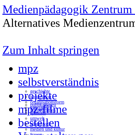
Medienpädagogik Zentrum 
Alternatives Medienzentrum
Zum Inhalt springen
mpz
selbstverständnis
geschichte
projekte
konzeption
organisationsform
publikationen
mpz-filme
mitmachen
ausstellungen
spenden
umwelt
bestellen
arbeitswelt
medien und kultur
frauen