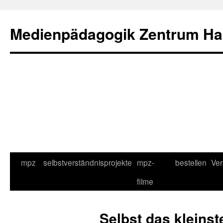
Medienpädagogik Zentrum Ha
Zum
mpz
selbstverständnis
projekte
mpz-
bestellen
Ver
Inhalt
filme
springen
Selbst das kleinst