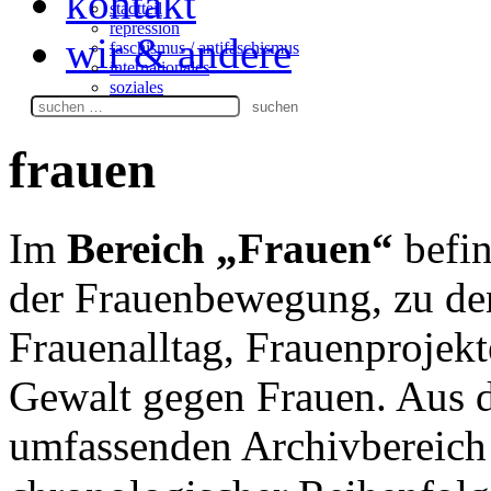
kontakt
stadtteil
repression
wir & andere
faschismus / antifaschismus
internationales
soziales
Suchen
nach:
frauen
Im
Bereich „Frauen“
befin
der Frauenbewegung, zu de
Frauenalltag, Frauenprojek
Gewalt gegen Frauen. Aus d
umfassenden Archivbereich 