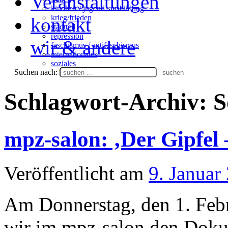
Veranstaltungen
kindheit / jugend, ausbildung
krieg/frieden
kontakt
stadtteil
repression
wir & andere
faschismus / antifaschismus
internationales
soziales
Suchen nach:
Schlagwort-Archiv:
S
mpz-salon: ‚Der Gipfel
Veröffentlicht am
9. Januar
Am Donnerstag, den 1. Feb
wir im mpz-salon den Dokum