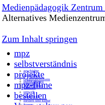
Medienpädagogik Zentrum 
Alternatives Medienzentrum
Zum Inhalt springen
mpz
selbstverständnis
geschichte
projekte
konzeption
organisationsform
publikationen
mpz-filme
mitmachen
ausstellungen
spenden
umwelt
bestellen
arbeitswelt
medien und kultur
frauen