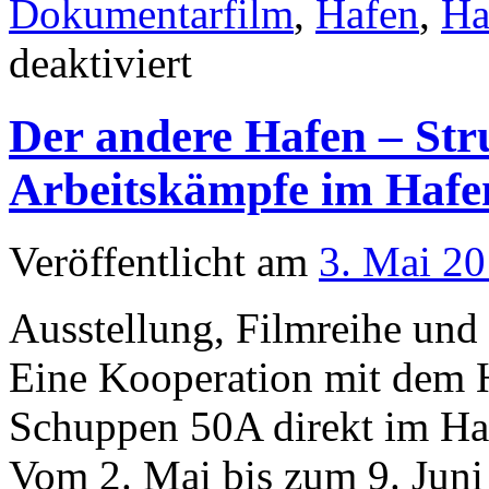
Dokumentarfilm
,
Hafen
,
Ha
für
deaktiviert
„So
kommt
ihr
Der andere Hafen – St
an
uns
nicht
Arbeitskämpfe im Hafe
vorbei…“
–
4
Tage
Veröffentlicht am
3. Mai 2
Streik
im
Hamburger
Ausstellung, Filmreihe und
Hafen
Eine Kooperation mit de
Schuppen 50A direkt im Ha
Vom 2. Mai bis zum 9. Jun