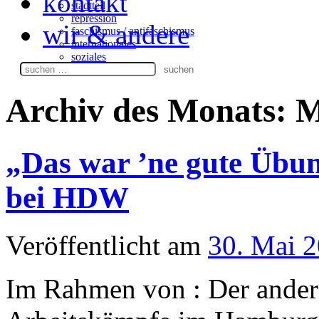
kontakt
stadtteil
repression
wir & andere
faschismus / antifaschismus
internationales
soziales
Suchen
nach:
Archiv des Monats:
M
„Das war ’ne gute Übun
bei HDW
Veröffentlicht am
30. Mai 
Im Rahmen von : Der ander