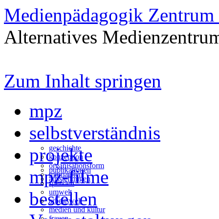
Medienpädagogik Zentrum 
Alternatives Medienzentrum
Zum Inhalt springen
mpz
selbstverständnis
geschichte
projekte
konzeption
organisationsform
publikationen
mpz-filme
mitmachen
ausstellungen
spenden
umwelt
bestellen
arbeitswelt
medien und kultur
frauen