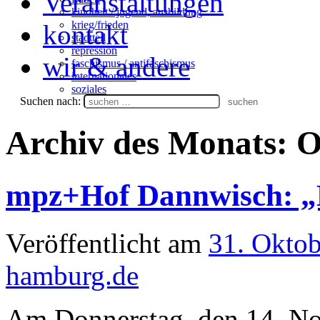
Veranstaltungen
kindheit / jugend, ausbildung
krieg/frieden
kontakt
stadtteil
repression
wir & andere
faschismus / antifaschismus
internationales
soziales
Suchen nach:
Archiv des Monats:
O
mpz+Hof Dannwisch: 
Veröffentlicht am
31. Okto
hamburg.de
Am Donnerstag, den 14. N