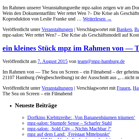
Im Rahmen unserer Veranstaltungsreihe mpz-salon zeigen wir am Do
Wein den Dokumentarfilm: Wer rettet Wen ?– Die Krise als Geschäfts
Koproduktion von Leslie Franke und …
Weiterlesen
→
Veröffentlicht unter
Veranstaltungen
|
Verschlagwortet mit
Banken
,
Ba
mpz-salon: Wer rettet Wen? – Die Krise als Geschäftsmodell auf Kost
ein kleines Stück mpz im Rahmen von — T
Veröffentlicht am
7. August 2015
von
team@mpz-hamburg.de
Im Rahmen von — The Sea on Screen – ein Filmabend – der geheimag
21107 Hamburg (Wegbeschreibung) ist der Ausschnitt aus „…nicht nu
Veröffentlicht unter
Veranstaltungen
|
Verschlagwortet mit
Frauen
,
Ha
The Sea on Screen – ein Filmabend
Neueste Beiträge
Dorfkino Kiebitzreihe: ‚Von Bananenbäumen träumen‘
mpz-salon: Stumpfe Sense – Scharfer Stahl
mpz-salon: ‚Sold City – Nichts Machbar ?‘
mpz auf dem Land: ‚Freistaat Mittelpunkt‘