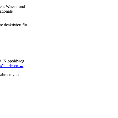
gen, Wasser und
ationale
 deaktiviert
für
ft, Nippoldweg,
Weiterlesen
→
 Rahmen von —