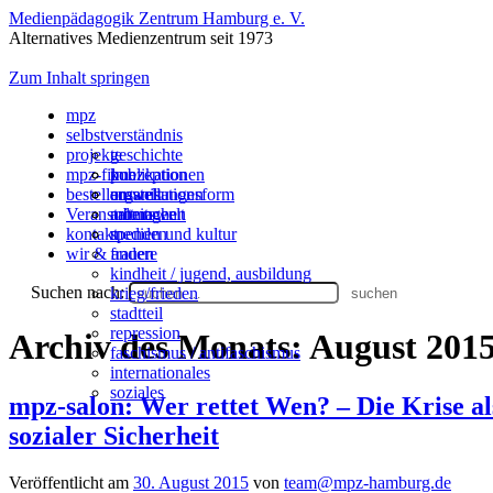
Medienpädagogik Zentrum Hamburg e. V.
Alternatives Medienzentrum seit 1973
Zum Inhalt springen
mpz
selbstverständnis
projekte
geschichte
mpz-filme
konzeption
publikationen
bestellen
organisationsform
ausstellungen
umwelt
Veranstaltungen
mitmachen
arbeitswelt
kontakt
spenden
medien und kultur
wir & andere
frauen
kindheit / jugend, ausbildung
Suchen nach:
krieg/frieden
stadtteil
repression
Archiv des Monats:
August 201
faschismus / antifaschismus
internationales
soziales
mpz-salon: Wer rettet Wen? – Die Krise a
sozialer Sicherheit
Veröffentlicht am
30. August 2015
von
team@mpz-hamburg.de