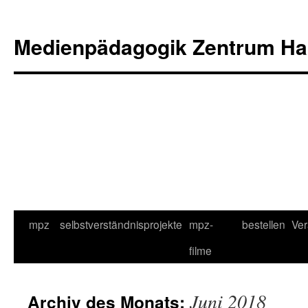
Medienpädagogik Zentrum Ha
Zum
mpz
selbstverständnis
projekte
mpz-
bestellen
Ver
Inhalt
filme
springen
Juni 2018
Archiv des Monats: