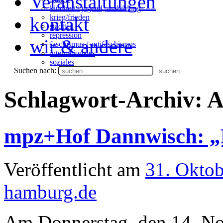
Veranstaltungen
kindheit / jugend, ausbildung
krieg/frieden
kontakt
stadtteil
repression
wir & andere
faschismus / antifaschismus
internationales
soziales
Suchen nach:
Schlagwort-Archiv:
A
mpz+Hof Dannwisch: 
Veröffentlicht am
31. Okto
hamburg.de
Am Donnerstag, den 14. N