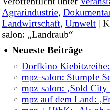
Veröffentlicht unter
Veranst
Agrarindustrie
,
Dokumentar
Landwirtschaft
,
Umwelt
|
K
salon: „Landraub“
Neueste Beiträge
Dorfkino Kiebitzreih
mpz-salon: Stumpfe Se
mpz-salon: ‚Sold City
mpz auf dem Land: ‚Fr