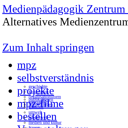
Medienpädagogik Zentrum 
Alternatives Medienzentrum
Zum Inhalt springen
mpz
selbstverständnis
geschichte
projekte
konzeption
organisationsform
publikationen
mpz-filme
mitmachen
ausstellungen
spenden
umwelt
bestellen
arbeitswelt
medien und kultur
frauen