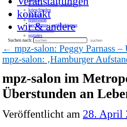
Veranstaltungen
kindheit / jugend, ausbildung
krieg/frieden
kontakt
stadtteil
repression
wir & andere
faschismus / antifaschismus
internationales
soziales
Suchen nach:
←
mpz-salon: Peggy Parnass –
mpz-salon: ‚Hamburger Aufsta
mpz-salon im Metropo
Überstunden an Lebe
Veröffentlicht am
28. April