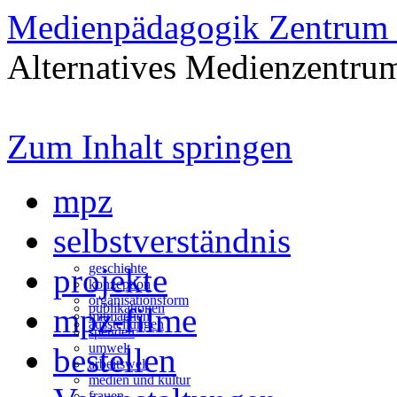
Medienpädagogik Zentrum 
Alternatives Medienzentrum
Zum Inhalt springen
mpz
selbstverständnis
geschichte
projekte
konzeption
organisationsform
publikationen
mpz-filme
mitmachen
ausstellungen
spenden
umwelt
bestellen
arbeitswelt
medien und kultur
frauen