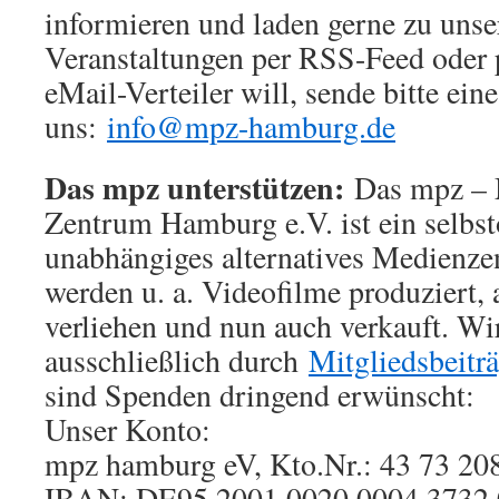
informieren und laden gerne zu unse
Veranstaltungen per RSS-Feed oder p
eMail-Verteiler will, sende bitte ei
uns:
info@mpz-hamburg.de
Das mpz unterstützen:
Das mpz – 
Zentrum Hamburg e.V. ist ein selbst
unabhängiges alternatives Medienze
werden u. a. Videofilme produziert, a
verliehen und nun auch verkauft. Wir
ausschließlich durch
Mitgliedsbeitr
sind Spenden dringend erwünscht:
Unser Konto:
mpz hamburg eV, Kto.Nr.: 43 73 20
IBAN: DE95 2001 0020 0004 373