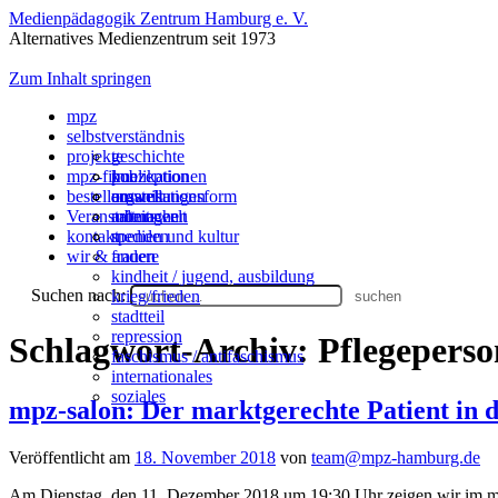
Medienpädagogik Zentrum Hamburg e. V.
Alternatives Medienzentrum seit 1973
Zum Inhalt springen
mpz
selbstverständnis
projekte
geschichte
mpz-filme
konzeption
publikationen
bestellen
organisationsform
ausstellungen
umwelt
Veranstaltungen
mitmachen
arbeitswelt
kontakt
spenden
medien und kultur
wir & andere
frauen
kindheit / jugend, ausbildung
Suchen nach:
krieg/frieden
stadtteil
repression
Schlagwort-Archiv:
Pflegeperso
faschismus / antifaschismus
internationales
soziales
mpz-salon: Der marktgerechte Patient in
Veröffentlicht am
18. November 2018
von
team@mpz-hamburg.de
Am Dienstag, den 11. Dezember 2018 um 19:30 Uhr zeigen wir im m