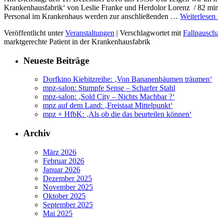
Krankenhausfabrik‘ von Leslie Franke und Herdolor Lorenz / 82 mi
Personal im Krankenhaus werden zur anschließenden …
Weiterlesen
Veröffentlicht unter
Veranstaltungen
|
Verschlagwortet mit
Fallpausch
marktgerechte Patient in der Krankenhausfabrik
Neueste Beiträge
Dorfkino Kiebitzreihe: ‚Von Bananenbäumen träumen‘
mpz-salon: Stumpfe Sense – Scharfer Stahl
mpz-salon: ‚Sold City – Nichts Machbar ?‘
mpz auf dem Land: ‚Freistaat Mittelpunkt‘
mpz + HfbK: ‚Als ob die das beurteilen können‘
Archiv
März 2026
Februar 2026
Januar 2026
Dezember 2025
November 2025
Oktober 2025
September 2025
Mai 2025