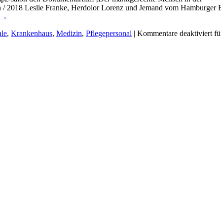
n / 2018 Leslie Franke, Herdolor Lorenz und Jemand vom Hamburger 
→
ale
,
Krankenhaus
,
Medizin
,
Pflegepersonal
|
Kommentare deaktiviert
fü