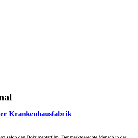
nal
 der Krankenhausfabrik
pz-salon den Dokumentarfilm ‚Der marktgerechte Mensch in der