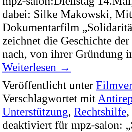
mpz-salon:Dienstag 14.Mai
dabei: Silke Makowski, Mit
Dokumentarfilm „Solidarität
zeichnet die Geschichte der 
nach, von ihrer Gründung i
Weiterlesen
→
Veröffentlicht unter
Filmver
Verschlagwortet mit
Antirep
Unterstützung
,
Rechtshilfe
deaktiviert
für mpz-salon: „S