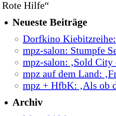
Rote Hilfe“
Neueste Beiträge
Dorfkino Kiebitzreih
mpz-salon: Stumpfe Se
mpz-salon: ‚Sold City
mpz auf dem Land: ‚Fr
mpz + HfbK: ‚Als ob d
Archiv