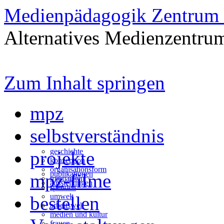
Medienpädagogik Zentrum 
Alternatives Medienzentrum
Zum Inhalt springen
mpz
selbstverständnis
geschichte
projekte
konzeption
organisationsform
publikationen
mpz-filme
mitmachen
ausstellungen
spenden
umwelt
bestellen
arbeitswelt
medien und kultur
frauen