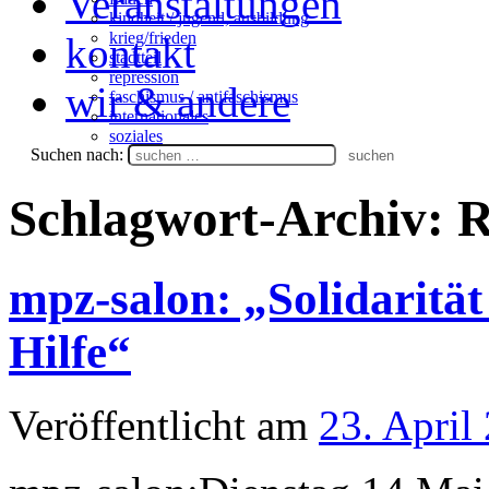
Veranstaltungen
kindheit / jugend, ausbildung
krieg/frieden
kontakt
stadtteil
repression
wir & andere
faschismus / antifaschismus
internationales
soziales
Suchen nach:
Schlagwort-Archiv:
R
mpz-salon: „Solidarität
Hilfe“
Veröffentlicht am
23. April