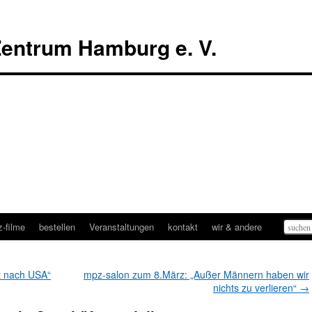
entrum Hamburg e. V.
Suchen
-filme
bestellen
Veranstaltungen
kontakt
wir & andere
nach:
t nach USA“
mpz-salon zum 8.März: „Außer Männern haben wir
nichts zu verlieren“
→