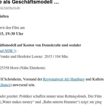
se als Geschäftsmodell …
pz-hamburg.de
tädten
wir den Film
am
15, 19:30 Uhr
äftsmodell auf Kosten von Demokratie und sozialer
rnal NDR !)
e Franke und Herdolor Lorenz 2015 / 104 Min.
25358 Horst (Nähe Elmshorn)
 Ulf Schönheim, Vorstand der
Regionalwert AG Hamburg
und Kathrin
lliance
) anwesend sein.
er gerettet. Politiker schaffen immer neue Rettungsfonds. Der Film
 („Water makes money“ und „Bahn unterm Hammer“) zeigt: nie ging