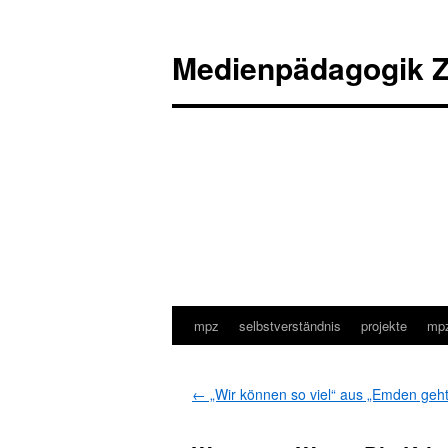
Medienpädagogik Z
mpz
selbstverständnis
projekte
mpz
Zum
Inhalt
←
„Wir können so viel“ aus „Emden geh
springen