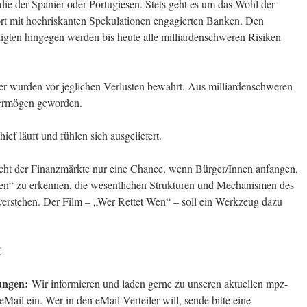
die der Spanier oder Portugiesen. Stets geht es um das Wohl der
ort mit hochriskanten Spekulationen engagierten Banken. Den
ligten hingegen werden bis heute alle milliardenschweren Risiken
er wurden vor jeglichen Verlusten bewahrt. Aus milliardenschweren
 Vermögen geworden.
ef läuft und fühlen sich ausgeliefert.
cht der Finanzmärkte nur eine Chance, wenn Bürger/Innen anfangen,
rden“ zu erkennen, die wesentlichen Strukturen und Mechanismen des
verstehen. Der Film – „Wer Rettet Wen“ – soll ein Werkzeug dazu
€
ungen:
Wir informieren und laden gerne zu unseren aktuellen mpz-
ail ein. Wer in den eMail-Verteiler will, sende bitte eine