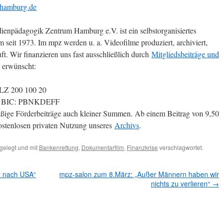
hamburg.de
npädagogik Zentrum Hamburg e.V. ist ein selbstorganisiertes
 seit 1973. Im mpz werden u. a. Videofilme produziert, archiviert,
uft. Wir finanzieren uns fast ausschließlich durch
Mitgliedsbeiträge und
 erwünscht:
BLZ 200 100 20
08 BIC: PBNKDEFF
ßige Förderbeiträge auch kleiner Summen. Ab einem Beitrag von 9,50
ostenlosen privaten Nutzung unseres
Archivs
.
gelegt und mit
Bankenrettung
,
Dokumentarfilm
,
Finanzkrise
verschlagwortet.
t nach USA“
mpz-salon zum 8.März: „Außer Männern haben wir
nichts zu verlieren“
→