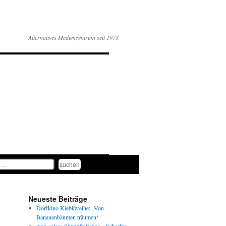
Alternatives Medienzentrum seit 1973
Neueste Beiträge
Dorfkino Kiebitzreihe: ‚Von
Bananenbäumen träumen‘