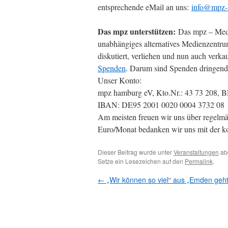
entsprechende eMail an uns:
info@mpz-
Das mpz unterstützen:
Das mpz – Medie
unabhängiges alternatives Medienzentrum
diskutiert, verliehen und nun auch verka
Spenden
. Darum sind Spenden dringend
Unser Konto:
mpz hamburg eV, Kto.Nr.: 43 73 208, 
IBAN: DE95 2001 0020 0004 3732 
Am meisten freuen wir uns über regelmä
Euro/Monat bedanken wir uns mit der k
Dieser Beitrag wurde unter
Veranstaltungen
ab
Setze ein Lesezeichen auf den
Permalink
.
←
„Wir können so viel“ aus „Emden geh