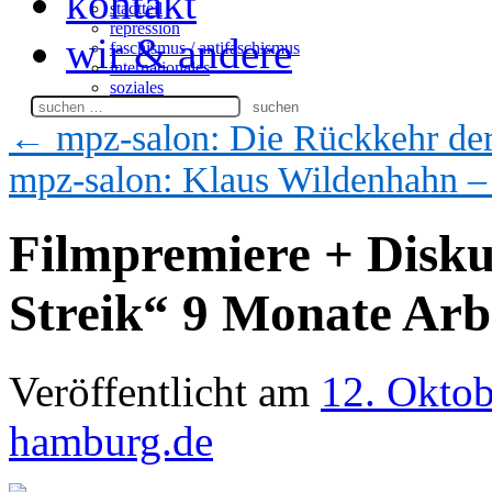
kontakt
stadtteil
repression
wir & andere
faschismus / antifaschismus
internationales
soziales
Suchen
nach:
←
mpz-salon: Die Rückkehr de
mpz-salon: Klaus Wildenhahn – 
Filmpremiere + Diskus
Streik“ 9 Monate Arb
Veröffentlicht am
12. Okto
hamburg.de