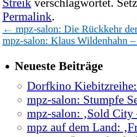
Streik
verschlagwortet. Setz
Permalink
.
←
mpz-salon: Die Rückkehr de
mpz-salon: Klaus Wildenhahn – 
Neueste Beiträge
Dorfkino Kiebitzreih
mpz-salon: Stumpfe Se
mpz-salon: ‚Sold City
mpz auf dem Land: ‚Fr