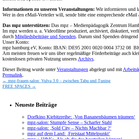
Informationen zu unseren Veranstaltungen:
Wir informieren und l
Wer in den eMail-Verteiler will, sende bitte eine entsprechende eMail
Das mpz unterstützen:
Das mpz – Medienpädagogik Zentrum Hamburg e
Im mpz werden u. a. Videofilme produziert, archiviert, diskutiert, ver
durch
Mitgliedsbeiträge und Spenden
. Darum sind Spenden dringend
Unser Konto:
mpz hamburg eV, Konto: IBAN: DE95 2001 0020 0004 3732 08
Am meisten freuen wir uns über regelmäßige Förderbeiträge auch kl
kostenlosen privaten Nutzung unseres
Archivs
.
Dieser Beitrag wurde unter
Veranstaltungen
abgelegt und mit
Arbeits
Permalink
.
←
mpz-frauen-salon: Vulva 3.0 – zwischen Tabu und Tuning
FREE SPACES
→
Neueste Beiträge
Dorfkino Kiebitzreihe: ‚Von Bananenbäumen träumen‘
mpz-salon: Stumpfe Sense – Scharfer Stahl
mpz-salon: ‚Sold City – Nichts Machbar ?‘
mpz auf dem Land: ‚Freistaat Mittelpunkt‘