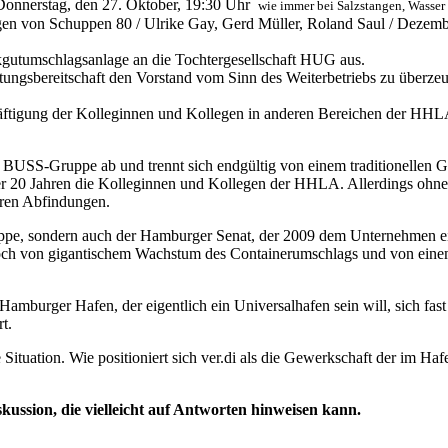
Donnerstag, den 27. Oktober, 19:30 Uhr
wie immer bei Salzstangen, Wasse
en von Schuppen 80 / Ulrike Gay, Gerd Müller, Roland Saul / Dezemb
kgutumschlagsanlage an die Tochtergesellschaft HUG aus.
tungsbereitschaft den Vorstand vom Sinn des Weiterbetriebs zu überzeu
schäftigung der Kolleginnen und Kollegen in anderen Bereichen der HHL
 BUSS-Gruppe ab und trennt sich endgültig von einem traditionellen Ge
 über 20 Jahren die Kolleginnen und Kollegen der HHLA. Allerdings ohn
eren Abfindungen.
ruppe, sondern auch der Hamburger Senat, der 2009 dem Unternehmen ei
doch von gigantischem Wachstum des Containerumschlags und von eine
amburger Hafen, der eigentlich ein Universalhafen sein will, sich fast
t.
ituation. Wie positioniert sich ver.di als die Gewerkschaft der im Haf
ussion, die vielleicht auf Antworten hinweisen kann.