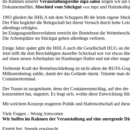
Im Rahmen unserer
Veranstaltungsreihe mpz-salon
zeigen wir am 
Dokumentarfilm:
Abschied vom Stückgut
mpz und Hafenkolleg
von
1993 gliedert die HHLA mit dem Schuppen 80 die letzte eigene Stüc
Der Film begleitet die Belegschaft bei ihrem Versuch durch hohe Leis
allerdings erfolglos.
Im Einigungsstellenverfahren erreicht der Betriebsrat die Weiterbe
Die Arbeitsplätze im Stückgut gehen allerdings verloren.
Einige Jahre später gibt die HHLA auch die Gesellschaft HUG an die
Jetzt trifft die dort Beschäftigten dasselbe Schicksal wie vor etwas
auf einen neuen Arbeitsplatz im Hamburger Hafen und mit eher mag
Treibende Kraft der Betriebsschließung ist nicht allein die BUSS-G
Millionenbetrag zahlte, damit der das Gelände räumt. Träumte man 
Containerterminal.
Der Traum ist ausgeträumt, denn der Containerumschlag, auf den der H
konzentriert hat, stagniert. Es fragt sich, wohin diese Entwicklung führ
Mit welchem Konzept reagieren Politik und Hafenwirtschaft auf diese S
Viele Fragen – Wenig Antworten
Wir hoffen im Rahmen der Veranstaltung auf eine anregende Disk
Eintritt frei, Spende erwünscht