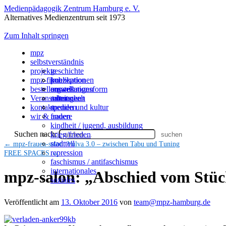
Medienpädagogik Zentrum Hamburg e. V.
Alternatives Medienzentrum seit 1973
Zum Inhalt springen
mpz
selbstverständnis
projekte
geschichte
mpz-filme
konzeption
publikationen
bestellen
organisationsform
ausstellungen
umwelt
Veranstaltungen
mitmachen
arbeitswelt
kontakt
spenden
medien und kultur
wir & andere
frauen
kindheit / jugend, ausbildung
Suchen nach:
krieg/frieden
stadtteil
←
mpz-frauen-salon: Vulva 3.0 – zwischen Tabu und Tuning
repression
FREE SPACES
→
faschismus / antifaschismus
internationales
mpz-salon: „Abschied vom Stü
soziales
Veröffentlicht am
13. Oktober 2016
von
team@mpz-hamburg.de