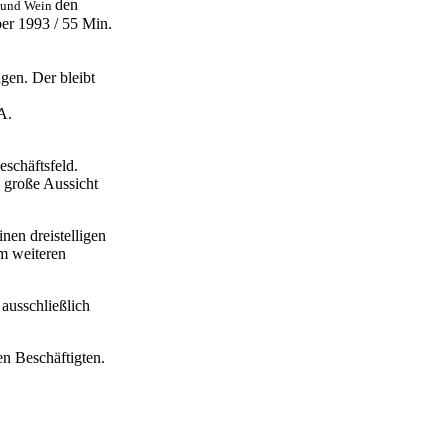
den
r und Wein
er 1993 / 55 Min.
gen. Der bleibt
A.
schäftsfeld.
e große Aussicht
nen dreistelligen
m weiteren
 ausschließlich
en Beschäftigten.