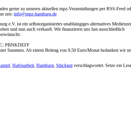
aden gerne zu unseren aktuellen mpz-Veranstaltungen per RSS-Feed ode
 an uns:
info@mpz-hamburg.de
.V. ist ein selbstorganisiertes unabhängiges alternatives Medienzen
liehen und nun auch verkauft. Wir finanzieren uns fast ausschließlich
 erwünscht:
 BIC: PBNKDEFF
einer Summen. Ab einem Beitrag von 9,50 Euro/Monat bedanken wir un
kampf
,
Hafenarbeit
,
Hamburg
,
Stückgut
verschlagwortet. Setze ein Les