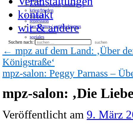
Veranstaltungen
kindheit / jugend, ausbildung
krieg/frieden
kontakt
stadtteil
repression
wir & andere
faschismus / antifaschismus
internationales
soziales
Suchen nach:
←
mpz auf dem Land: ‚Über de
Königstraße‘
mpz-salon: Peggy Parnass – Üb
mpz-salon: ‚Die Lieb
Veröffentlicht am
9. März 