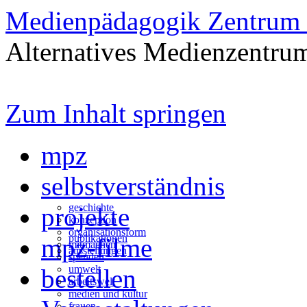
Medienpädagogik Zentrum 
Alternatives Medienzentrum
Zum Inhalt springen
mpz
selbstverständnis
geschichte
projekte
konzeption
organisationsform
publikationen
mpz-filme
mitmachen
ausstellungen
spenden
umwelt
bestellen
arbeitswelt
medien und kultur
frauen