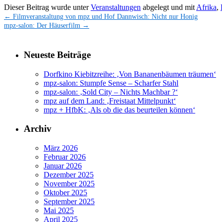
Dieser Beitrag wurde unter
Veranstaltungen
abgelegt und mit
Afrika
,
←
Filmveranstaltung von mpz und Hof Dannwisch: Nicht nur Honig
mpz-salon: Der Häuserfilm
→
Neueste Beiträge
Dorfkino Kiebitzreihe: ‚Von Bananenbäumen träumen‘
mpz-salon: Stumpfe Sense – Scharfer Stahl
mpz-salon: ‚Sold City – Nichts Machbar ?‘
mpz auf dem Land: ‚Freistaat Mittelpunkt‘
mpz + HfbK: ‚Als ob die das beurteilen können‘
Archiv
März 2026
Februar 2026
Januar 2026
Dezember 2025
November 2025
Oktober 2025
September 2025
Mai 2025
April 2025