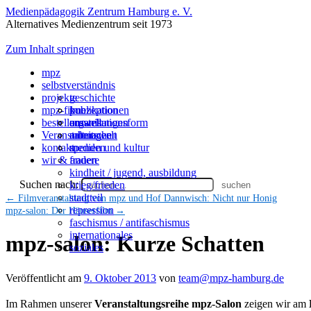
Medienpädagogik Zentrum Hamburg e. V.
Alternatives Medienzentrum seit 1973
Zum Inhalt springen
mpz
selbstverständnis
projekte
geschichte
mpz-filme
konzeption
publikationen
bestellen
organisationsform
ausstellungen
umwelt
Veranstaltungen
mitmachen
arbeitswelt
kontakt
spenden
medien und kultur
wir & andere
frauen
kindheit / jugend, ausbildung
Suchen nach:
krieg/frieden
stadtteil
←
Filmveranstaltung von mpz und Hof Dannwisch: Nicht nur Honig
repression
mpz-salon: Der Häuserfilm
→
faschismus / antifaschismus
internationales
mpz-salon: Kurze Schatten
soziales
Veröffentlicht am
9. Oktober 2013
von
team@mpz-hamburg.de
Im Rahmen unserer
Veranstaltungsreihe mpz-Salon
zeigen wir am