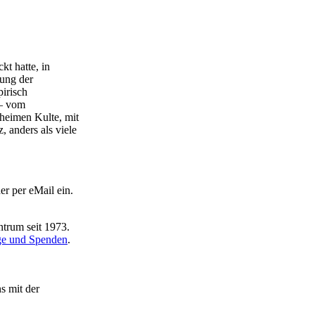
t hatte, in
kung der
pirisch
 – vom
eheimen Kulte, mit
 anders als viele
r per eMail ein.
trum seit 1973.
äge und Spenden
.
s mit der