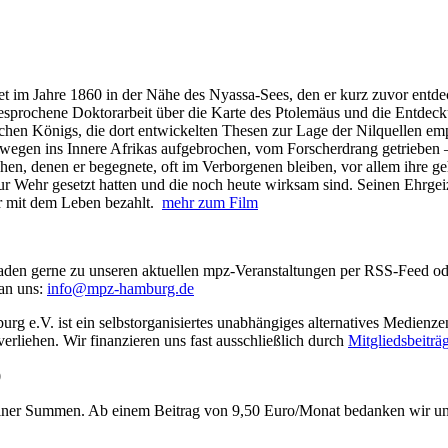
 im Jahre 1860 in der Nähe des Nyassa-Sees, den er kurz zuvor entdeck
 besprochene Doktorarbeit über die Karte des Ptolemäus und die Entdec
schen Königs, die dort entwickelten Thesen zur Lage der Nilquellen em
wegen ins Innere Afrikas aufgebrochen, vom Forscherdrang getrieben
en, denen er begegnete, oft im Verborgenen bleiben, vor allem ihre g
r Wehr gesetzt hatten und die noch heute wirksam sind. Seinen Ehrgeiz,
 er mit dem Leben bezahlt.
mehr zum Film
aden gerne zu unseren aktuellen mpz-Veranstaltungen per RSS-Feed ode
 an uns:
info@mpz-hamburg.de
.V. ist ein selbstorganisiertes unabhängiges alternatives Medienzen
verliehen. Wir finanzieren uns fast ausschließlich durch
Mitgliedsbeitr
0
einer Summen. Ab einem Beitrag von 9,50 Euro/Monat bedanken wir un