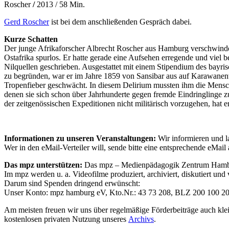
Roscher
/
2013 / 58 Min.
Gerd Roscher
ist bei dem anschließenden Gespräch dabei.
Kurze Schatten
Der junge Afrikaforscher Albrecht Roscher aus Hamburg verschwindet
Ostafrika spurlos. Er hatte gerade eine Aufsehen erregende und viel
Nilquellen geschrieben. Ausgestattet mit einem Stipendium des bayri
zu begründen, war er im Jahre 1859 von Sansibar aus auf Karawanen
Tropenfieber geschwächt. In diesem Delirium mussten ihm die Mensch
denen sie sich schon über Jahrhunderte gegen fremde Eindringlinge zu
der zeitgenössischen Expeditionen nicht militärisch vorzugehen, hat
Informationen zu unseren Veranstaltungen:
Wir informieren und l
Wer in den eMail-Verteiler will, sende bitte eine entsprechende eMail
Das mpz unterstützen:
Das mpz – Medienpädagogik Zentrum Hamburg e
Im mpz werden u. a. Videofilme produziert, archiviert, diskutiert und 
Darum sind Spenden dringend erwünscht:
Unser Konto: mpz hamburg eV, Kto.Nr.: 43 73 208, BLZ 200 100 2
Am meisten freuen wir uns über regelmäßige Förderbeiträge auch kl
kostenlosen privaten Nutzung unseres
Archivs
.