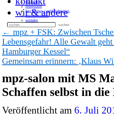
kontakt
stadtteil
repression
wir & andere
faschismus / antifaschismus
internationales
soziales
Suchen
nach:
←
mpz + FSK: Zwischen Tscher
Lebensgefahr! Alle Gewalt geht
Hamburger Kessel“
Gemeinsam erinnern: ‚Klaus Wil
mpz-salon mit MS M
Schaffen selbst in d
Veröffentlicht am
6. Juli 20