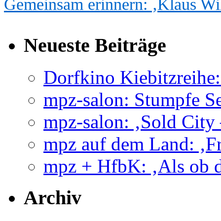
Gemeinsam erinnern: ‚Klaus Wil
Neueste Beiträge
Dorfkino Kiebitzreih
mpz-salon: Stumpfe Se
mpz-salon: ‚Sold City
mpz auf dem Land: ‚Fr
mpz + HfbK: ‚Als ob d
Archiv