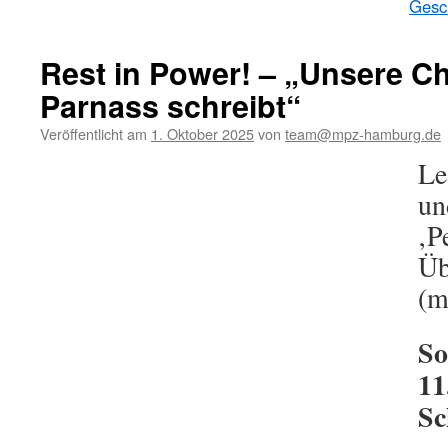
Gesch
Rest in Power! – „Unsere C
Parnass schreibt“
Veröffentlicht am
1. Oktober 2025
von
team@mpz-hamburg.de
Le
un
‚P
Üb
(m
So
11
Sc