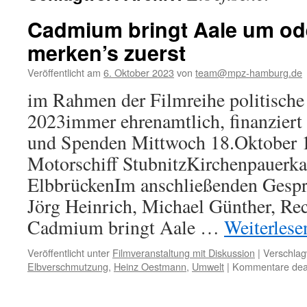
Cadmium bringt Aale um ode
merken’s zuerst
Veröffentlicht am
6. Oktober 2023
von
team@mpz-hamburg.de
im Rahmen der Filmreihe politische
2023immer ehrenamtlich, finanziert 
und Spenden Mittwoch 18.Oktober 
Motorschiff StubnitzKirchenpauerk
ElbbrückenIm anschließenden Gesp
Jörg Heinrich, Michael Günther, Rec
Cadmium bringt Aale …
Weiterles
Veröffentlicht unter
Filmveranstaltung mit Diskussion
|
Verschlag
Elbverschmutzung
,
Heinz Oestmann
,
Umwelt
|
Kommentare deak