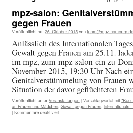
mpz-salon: Genitalverstüm
gegen Frauen
Veröffentlicht am
26. Oktober 2015
von
team@mpz-hamburg.d
Anlässlich des Internationalen Tage
Gewalt gegen Frauen am 25.11. lade
im mpz, zum mpz-salon ein zu Donn
November 2015, 19:30 Uhr Nach ei
Genitalverstümmelung von Frauen wo
Situation der davor geflüchteten Fr
Veröffentlicht unter
Veranstaltungen
|
Verschlagwortet mit
"Besc
an Frauen und Mädchen
,
Gewalt gegen Frauen
,
Internationaler
für
|
Kommentare deaktiviert
mpz-
salon:
Genitalverstümmelung