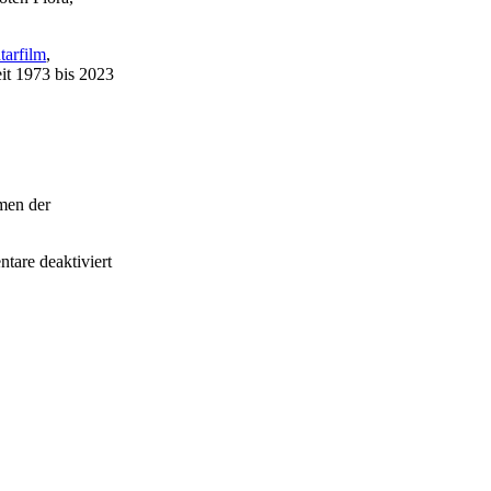
arfilm
,
it 1973 bis 2023
men der
are deaktiviert