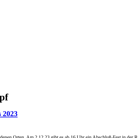
pf
s 2023
edenen Orten. Am 2.12.23 gibt es ab 16 Uhr ein Abschluß-Fest in der R