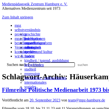
Medienpädagogik Zentrum Hamburg e. V.
Alternatives Medienzentrum seit 1973
Zum Inhalt springen
mpz
selbstverständnis
projekte
geschichte
mpz-filme
konzeption
publikationen
bestellen
organisationsform
ausstellungen
umwelt
Veranstaltungen
mitmachen
arbeitswelt
kontakt
spenden
medien und kultur
wir & andere
frauen
kindheit / jugend, ausbildung
Suchen nach:
krieg/frieden
stadtteil
repression
Schlagwort-Archiv:
Häuserkam
faschismus / antifaschismus
internationales
soziales
Filmreihe Politische Medienarbeit 1973 bi
Veröffentlicht am
20. September 2023
von
team@mpz-hamburg.de
Filmreihe vom 18.10. bis 21.11.23 mit 11 Veranstaltungen an verschi