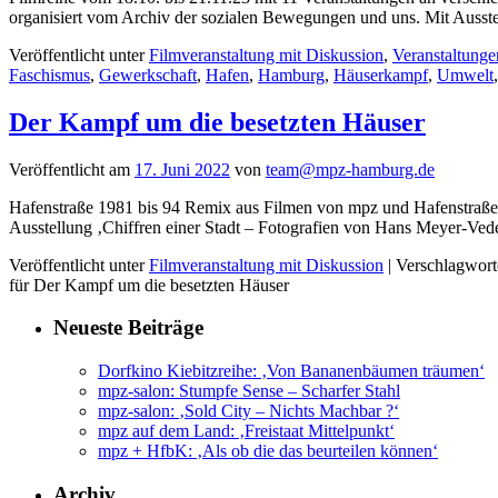
organisiert vom Archiv der sozialen Bewegungen und uns. Mit Auss
Veröffentlicht unter
Filmveranstaltung mit Diskussion
,
Veranstaltunge
Faschismus
,
Gewerkschaft
,
Hafen
,
Hamburg
,
Häuserkampf
,
Umwelt
Der Kampf um die besetzten Häuser
Veröffentlicht am
17. Juni 2022
von
team@mpz-hamburg.de
Hafenstraße 1981 bis 94 Remix aus Filmen von mpz und Hafenstraße 
Ausstellung ‚Chiffren einer Stadt – Fotografien von Hans Meyer-Ve
Veröffentlicht unter
Filmveranstaltung mit Diskussion
|
Verschlagwort
für Der Kampf um die besetzten Häuser
Neueste Beiträge
Dorfkino Kiebitzreihe: ‚Von Bananenbäumen träumen‘
mpz-salon: Stumpfe Sense – Scharfer Stahl
mpz-salon: ‚Sold City – Nichts Machbar ?‘
mpz auf dem Land: ‚Freistaat Mittelpunkt‘
mpz + HfbK: ‚Als ob die das beurteilen können‘
Archiv