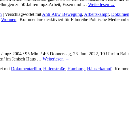
tellungen zu 50 Jahren mpz-Arbeit, Essen und …
Weiterlesen
→
n
|
Verschlagwortet mit
Anti-Akw-Bewegung
,
Arbeitskampf
,
Dokument
,
Wohnen
|
Kommentare deaktiviert
für Filmreihe Politische Medienarbe
/ mpz 2004 / 95 Min. / 4:3 Donnerstag, 23. Juni 2022, 19 Uhr im Rah
den‘ im Jenisch Haus …
Weiterlesen
→
et mit
Dokumentarfilm
,
Hafenstraße
,
Hamburg
,
Häuserkampf
|
Komment