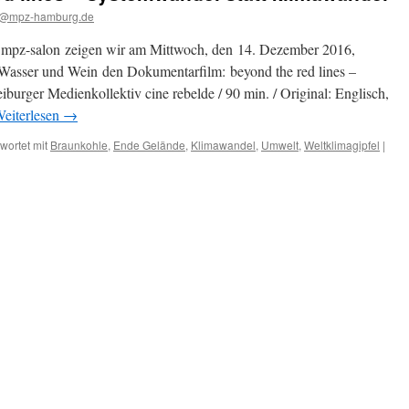
@mpz-hamburg.de
 mpz-salon zeigen wir am Mittwoch, den 14. Dezember 2016,
Wasser und Wein den Dokumentarfilm: beyond the red lines –
burger Medienkollektiv cine rebelde / 90 min. / Original: Englisch,
eiterlesen
→
wortet mit
Braunkohle
,
Ende Gelände
,
Klimawandel
,
Umwelt
,
Weltklimagipfel
|