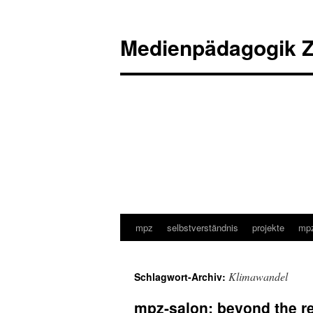
Medienpädagogik Z
mpz
selbstverständnis
projekte
mpz
Zum
Inhalt
Klimawandel
Schlagwort-Archiv:
springen
mpz-salon: beyond the re