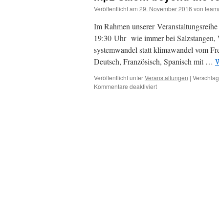
Veröffentlicht am
29. November 2016
von
team
Im Rahmen unserer Veranstaltungsreihe
19:30 Uhr wie immer bei Salzstangen, 
systemwandel statt klimawandel vom Frei
Deutsch, Französisch, Spanisch mit …
W
Veröffentlicht unter
Veranstaltungen
|
Verschlag
für
Kommentare deaktiviert
mpz-
salon:
beyond
the
red
lines
–
systemwandel
statt
klimawandel