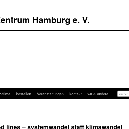
entrum Hamburg e. V.
Suchen
-filme
bestellen
Veranstaltungen
kontakt
wir & andere
nach:
d lines – systemwandel statt klimawandel