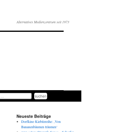
Alternatives Medienzentrum seit 1973
Neueste Beiträge
Dorfkino Kiebitzreihe: ‚Von
Bananenbäumen träumen‘