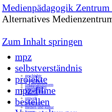
Medienpädagogik Zentrum 
Alternatives Medienzentrum
Zum Inhalt springen
mpz
selbstverständnis
geschichte
projekte
konzeption
organisationsform
publikationen
mpz-filme
mitmachen
ausstellungen
spenden
umwelt
bestellen
arbeitswelt
medien und kultur
frauen