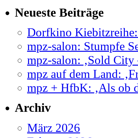
Neueste Beiträge
Dorfkino Kiebitzreih
mpz-salon: Stumpfe Se
mpz-salon: ‚Sold City
mpz auf dem Land: ‚Fr
mpz + HfbK: ‚Als ob d
Archiv
März 2026