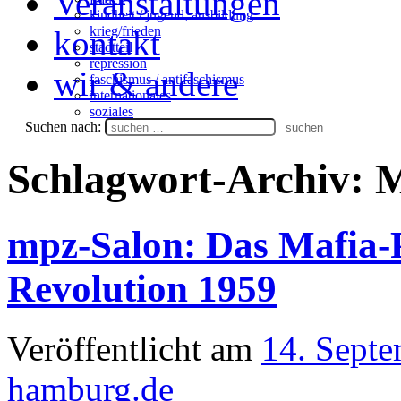
Veranstaltungen
kindheit / jugend, ausbildung
krieg/frieden
kontakt
stadtteil
repression
wir & andere
faschismus / antifaschismus
internationales
soziales
Suchen nach:
Schlagwort-Archiv:
M
mpz-Salon: Das Mafia-
Revolution 1959
Veröffentlicht am
14. Sept
hamburg.de