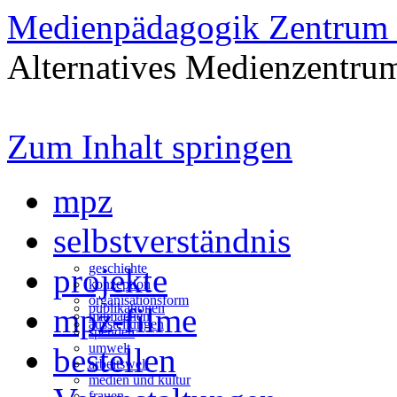
Medienpädagogik Zentrum 
Alternatives Medienzentrum
Zum Inhalt springen
mpz
selbstverständnis
geschichte
projekte
konzeption
organisationsform
publikationen
mpz-filme
mitmachen
ausstellungen
spenden
umwelt
bestellen
arbeitswelt
medien und kultur
frauen