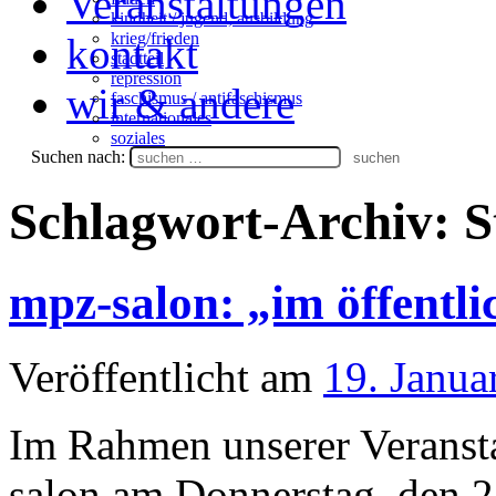
Veranstaltungen
kindheit / jugend, ausbildung
krieg/frieden
kontakt
stadtteil
repression
wir & andere
faschismus / antifaschismus
internationales
soziales
Suchen nach:
Schlagwort-Archiv:
S
mpz-salon: „im öffentli
Veröffentlicht am
19. Janua
Im Rahmen unserer Veranst
salon am Donnerstag, den 2