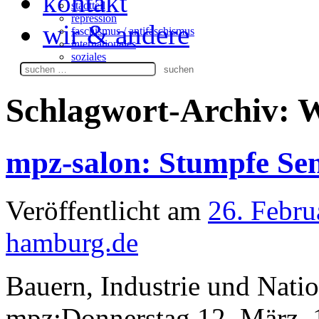
kontakt
stadtteil
repression
wir & andere
faschismus / antifaschismus
internationales
soziales
Suchen
nach:
Schlagwort-Archiv:
W
mpz-salon: Stumpfe Sen
Veröffentlicht am
26. Febru
hamburg.de
Bauern, Industrie und Nati
mpz:Donnerstag 12. März, 