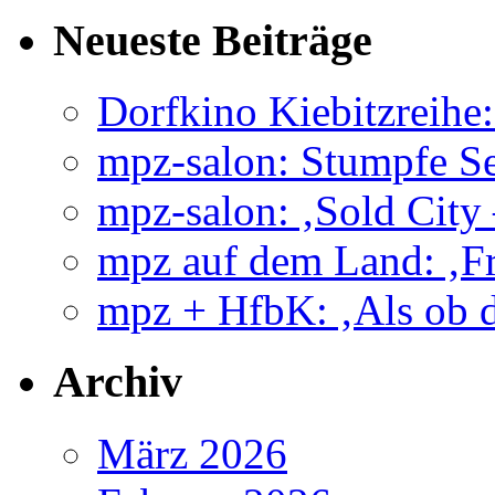
Stumpfe
Neueste Beiträge
Sense
–
Scharfer
Stahl
Dorfkino Kiebitzreih
mpz-salon: Stumpfe Se
mpz-salon: ‚Sold City
mpz auf dem Land: ‚Fr
mpz + HfbK: ‚Als ob d
Archiv
März 2026