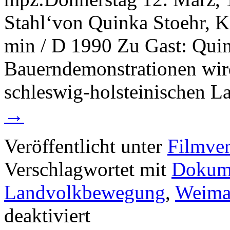
Stahl‘von Quinka Stoehr, K
min / D 1990 Zu Gast: Qui
Bauerndemonstrationen wir
schleswig-holsteinischen
→
Veröffentlicht unter
Filmver
Verschlagwortet mit
Dokume
Landvolkbewegung
,
Weima
für
deaktiviert
mpz-
salon: