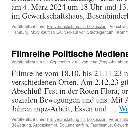
am 4. März 2024 um 18 Uhr und 13
im Gewerkschaftshaus, Besenbinde
Veröffentlicht unter
Filmveranstaltung mit Diskussion
|
Verschlag
Hamburg
,
MSC kauft HHLA
,
Verkauf von Stadteigentum
|
Komme
Filmreihe Politische Medien
Veröffentlicht am
20. September 2023
von
team@mpz-hamburg
Filmreihe vom 18.10. bis 21.11.23 m
verschiedenen Orten. Am 2.12.23 gib
Abschluß-Fest in der Roten Flora, o
sozialen Bewegungen und uns. Mit A
Jahren mpz-Arbeit, Essen und …
We
Veröffentlicht unter
Filmveranstaltung mit Diskussion
,
Veranstal
Bewegung
,
Arbeitskampf
,
Dokumentarfilm
,
Faschismus
,
Gewerk