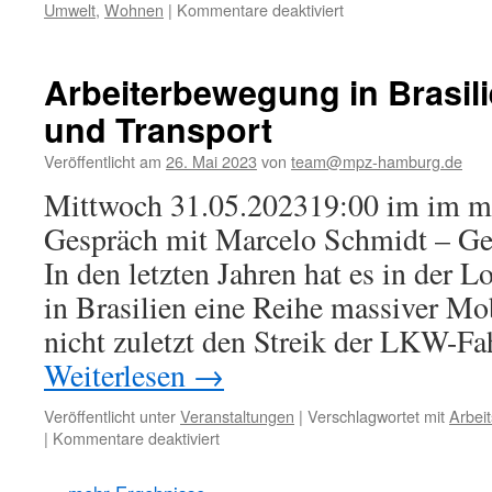
für
Umwelt
,
Wohnen
|
Kommentare deaktiviert
Filmreihe
Politische
Medienarbeit
Arbeiterbewegung in Brasili
1973
und Transport
bis
2023
Veröffentlicht am
26. Mai 2023
von
team@mpz-hamburg.de
Mittwoch 31.05.202319:00 im im m
Gespräch mit Marcelo Schmidt –
In den letzten Jahren hat es in der 
in Brasilien eine Reihe massiver Mo
nicht zuletzt den Streik der LKW-Fa
Weiterlesen
→
Veröffentlicht unter
Veranstaltungen
|
Verschlagwortet mit
Arbei
für
|
Kommentare deaktiviert
Arbeiterbewegung
in