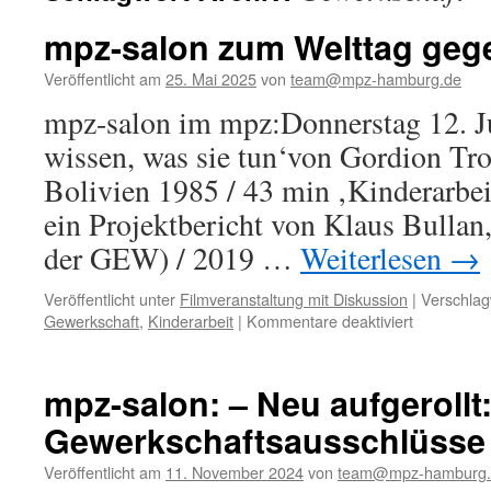
mpz-salon zum Welttag gege
Veröffentlicht am
25. Mai 2025
von
team@mpz-hamburg.de
mpz-salon im mpz:Donnerstag 12. Ju
wissen, was sie tun‘von Gordion Troe
Bolivien 1985 / 43 min ‚Kinderarbei
ein Projektbericht von Klaus Bullan,
der GEW) / 2019 …
Weiterlesen
→
Veröffentlicht unter
Filmveranstaltung mit Diskussion
|
Verschlag
für
Gewerkschaft
,
Kinderarbeit
|
Kommentare deaktiviert
mpz-
salon
zum
mpz-salon: – Neu aufgerollt
Welttag
Gewerkschaftsausschlüsse
gegen
Kinderarbei
Veröffentlicht am
11. November 2024
von
team@mpz-hamburg.